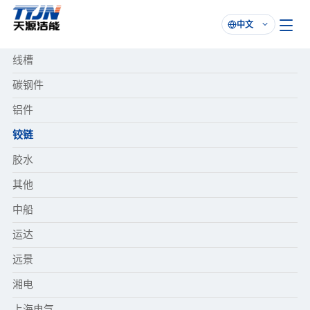
中文

线槽
碳钢件
铝件
铰链
胶水
其他
中船
运达
远景
湘电
上海电气