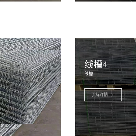
线槽4
线槽
了解详情
