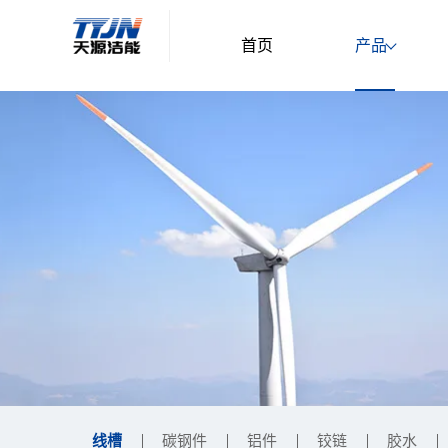
首页
产品
线槽
碳钢件
铝件
铰链
胶水