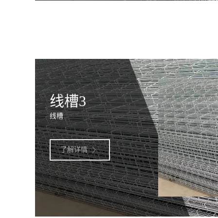
线槽3
线槽
了解详情
