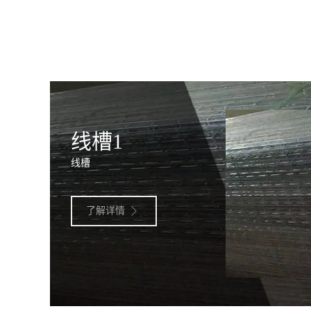
线槽1
线槽
了解详情
