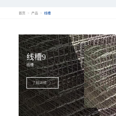
首页
产品
线槽
线槽9
线槽
了解详情
