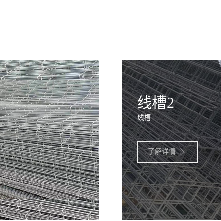
线槽2
线槽
了解详情
