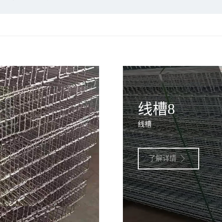
线槽8
线槽
了解详情
