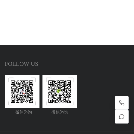
FOLLOW US
微信咨询
微信咨询