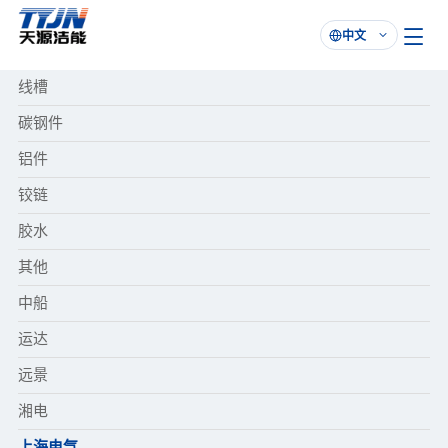
中文

线槽
碳钢件
铝件
铰链
胶水
其他
中船
运达
远景
湘电
上海电气