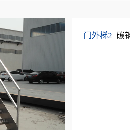
门外梯2
碳