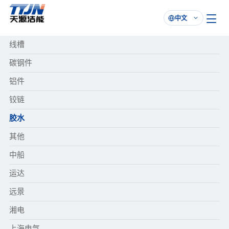
中文

线槽
碳钢件
铝件
铰链
胶水
其他
中船
运达
远景
湘电
上海电气