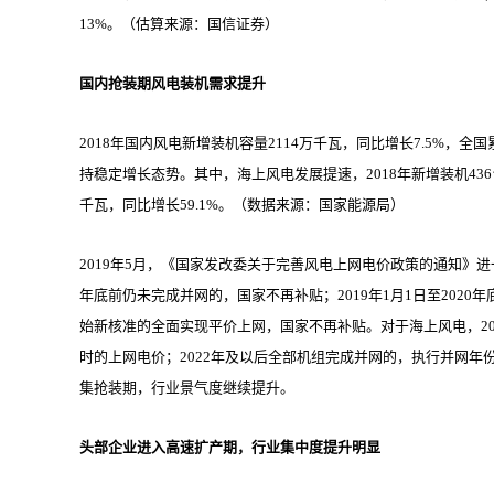
13%。（估算来源：国信证券）
国内抢装期风电装机需求提升
2018年国内风电新增装机容量2114万千瓦，同比增长7.5%，全国
持稳定增长态势。其中，海上风电发展提速，2018年新增装机436
千瓦，同比增长59.1%。（数据来源：国家能源局）
2019年5月，《国家发改委关于完善风电上网电价政策的通知》进
年底前仍未完成并网的，国家不再补贴；2019年1月1日至2020年
始新核准的全面实现平价上网，国家不再补贴。对于海上风电，20
时的上网电价；2022年及以后全部机组完成并网的，执行并网
集抢装期，行业景气度继续提升。
头部企业进入高速扩产期，行业集中度提升明显