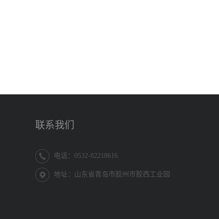
联系我们
电话：0532-82218616
地址：山东省青岛市胶州市胶西工业园