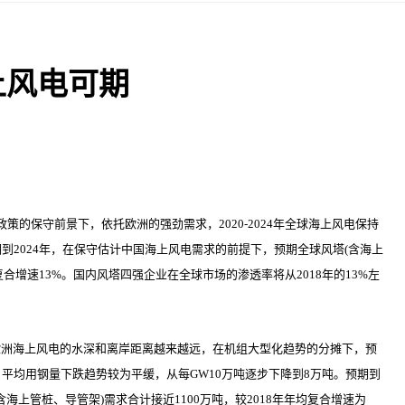
上风电可期
策的保守前景下，依托欧洲的强劲需求，2020-2024年全球海上风电保持
期到2024年，在保守估计中国海上风电需求的前提下，预期全球风塔(含海上
均复合增速13%。国内风塔四强企业在全球市场的渗透率将从2018年的13%左
欧洲海上风电的水深和离岸距离越来越远，在机组大型化趋势的分摊下，预
，平均用钢量下跌趋势较为平缓，从每GW10万吨逐步下降到8万吨。预期到
海上管桩、导管架)需求合计接近1100万吨，较2018年年均复合增速为