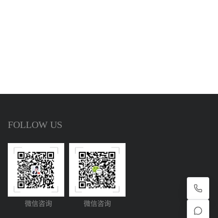
FOLLOW US
微信咨询
微信咨询