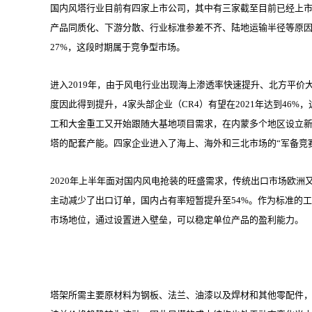
国内风塔行业目前有四家上市公司，其中有三家截至目前已经上市
产品同质化、下游分散、行业标准参差不齐、陆地运输半径等原因
27%，这段时期属于竞争型市场。
进入2019年，由于风电行业出现海上渗透率快速提升、北方平
度因此得到提升，4家头部企业（CR4）有望在2021年达到46
工和大金重工又开始跟随大基地项目需求，在内蒙多个地区设立新
塔的配套产能。四家企业进入了海上、海外和三北市场的“军备竞
2020年上半年面对国内风电抢装的旺盛需求，传统出口市场欧洲
主动减少了出口订单，国内占有率短暂提升至54%。作为标准的工
市场地位，通过设置进入壁垒，可以稳定单位产品的盈利能力。
塔架所需主要原材料为钢板、法兰、油漆以及焊材和其他零配件