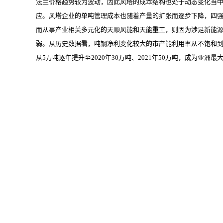
法兰价格趋势较为波动，因此风塔的成本结构也处于动态变化当
应。风塔企业的单吨管理成本也随着产量的扩张而逐步下降，四
而从事产业相关多元化的天顺风能和天能重工，则因为涉足新能源
弱。从历史数据看，吨钢净利变化较大的市产能利用率从不饱和
从5万吨逐年提升至2020年30万吨、2021年50万吨，成为亚洲