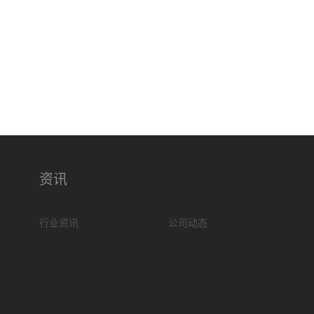
资讯
行业资讯
公司动态